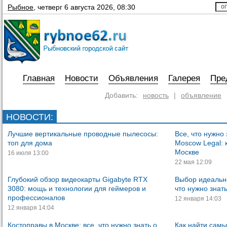
Рыбное
,
четверг 6 августа 2026, 08:30
Главная
Новости
Объявления
Галерея
Пре
Добавить:
новость
|
объявление
НОВОСТИ
:
Лучшие вертикальные проводные пылесосы:
Все, что нужно
топ для дома
Moscow Legal: 
Москве
16 июля 13:00
22 мая 12:09
Глубокий обзор видеокарты Gigabyte RTX
Выбор идеальн
3080: мощь и технологии для геймеров и
что нужно знат
профессионалов
12 января 14:03
12 января 14:04
Костоправы в Москве: все, что нужно знать о
Как найти сам