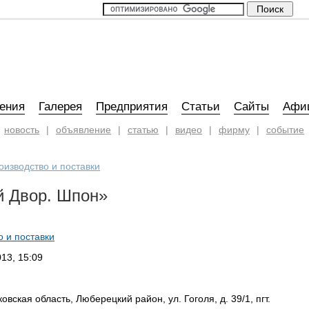
ения
Галерея
Предприятия
Статьи
Сайты
Афи
новость
|
объявление
|
статью
|
видео
|
фирму
|
событие
оизводство и поставки
 Двор. Шпон»
о и поставки
13, 15:09
овская область, Люберецкий район, ул. Гоголя, д. 39/1, пгт.