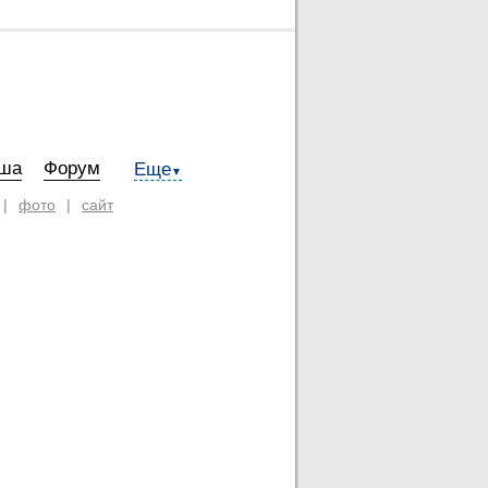
ша
Форум
Еще
▼
|
фото
|
сайт