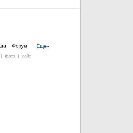
ша
Форум
Еще
▼
|
фото
|
сайт