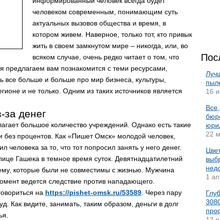
информированный человек всегда будет
человеком современным, понимающим суть
актуальных вызовов общества и время, в
котором живем. Наверное, только тот, кто привык
жить в своем замкнутом мире – никогда, или, во
Пос
всяком случае, очень редко читает о том, что
ня предлагаем вам познакомится с теми ресурсами,
Луч
ь все больше и больше про мир бизнеса, культуры,
пыл
гионе и не только. Одним из таких источников является
16 и
Все,
-за денег
бюро
агает большое количество учреждений. Однако есть такие
юрид
22 м
 без процентов. Как «Пишет Омск» молодой человек,
 человека за то, что тот попросил занять у него денег.
Цвет
лице Гашека в темное время суток. Девятнадцатилетний
выбр
нед
ему, которые были не совместимы с жизнью. Мужчина
1 ап
момент ведется следствие против нападающего.
говориться на
https://pishet-omsk.ru/53589
. Через пару
Глу
3080
д. Как видите, занимать, таким образом, деньги в долг
про
ья.
12 я