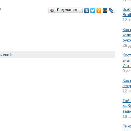
9
Выб
Поделиться…
Brot
12 я
Как
коло
рук
26 д
ь свой
Кост
знат
Ист
9 де
Как
секр
12 н
Тай
выбр
ваш
18 а
Рино