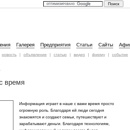
ения
Галерея
Предприятия
Статьи
Сайты
Афи
новость
|
объявление
|
статью
|
видео
|
фирму
|
событие
»
с время
Информация играет в наше с вами время просто
огромную роль. Благодаря ей люди сегодня
знакомятся и создают семьи, путешествуют и
зарабатывают деньги. Благодаря технологиям,