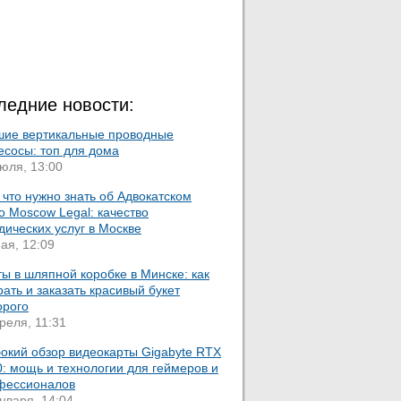
ледние новости:
шие вертикальные проводные
есосы: топ для дома
юля, 13:00
 что нужно знать об Адвокатском
 Moscow Legal: качество
ических услуг в Москве
ая, 12:09
ы в шляпной коробке в Минске: как
ать и заказать красивый букет
орого
реля, 11:31
бокий обзор видеокарты Gigabyte RTX
: мощь и технологии для геймеров и
фессионалов
нваря, 14:04