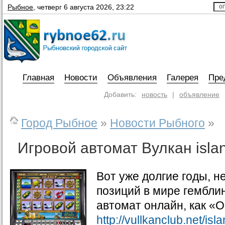
Рыбное
,
четверг 6 августа 2026, 23:22
Главная
Новости
Объявления
Галерея
Пре
Добавить:
новость
|
объявление
Город Рыбное
»
Новости Рыбного
»
Игровой автомат Вулкан isla
Вот уже долгие годы, 
позиций в мире гемблин
автомат онлайн, как «О
http://vullkanclub.net/isl