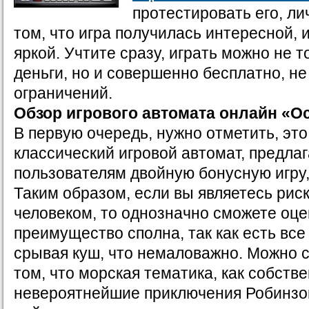
протестировать его, ли
том, что игра получилась интересной,
яркой. Учтите сразу, играть можно не 
деньги, но и совершенно бесплатно, не
ограничений.
Обзор игрового автомата онлайн «О
В первую очередь, нужно отметить, это
классический игровой автомат, предл
пользователям двойную бонусную игру,
Таким образом, если вы являетесь ри
человеком, то однозначно сможете оце
преимущество сполна, так как есть все
срывая куш, что немаловажно. Можно с
том, что морская тематика, как собстве
невероятнейшие приключения Робинзон