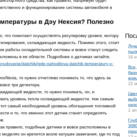
ранспортного средства, как правило, напрямую будет
тветственно и функционирование системы автомобиля в
емпературы в Дэу Нексия? Полезно
Пос
о, что помогают осуществлять регулировку уровня, мотору
тилирования, охлаждающая жидкость. Помимо этого, стоит
Луч
твом работы охладительной системы и вовсе станут следить
пыл
оложены в ее области. Подробнее о датчиках читайте,
16 и
oborudovanie/datchiki/gde-nahoditsya-datchik-temperatury-v-
Все,
бюро
oNexia, то нужно отчетливо понимать то, что здесь за
юрид
22 м
вовсе три детектора.
лаждающей жидкости, то нужно понимать, он, и
Цвет
ивать уровень тепла охлаждающей жидкости, тем самым
выбр
нед
ь тот самый необходимый уровень обогащения топливной
1 ап
ести и то, что именно этот датчик станет определять
в.
Глу
3080
 как правило, подобные датчики и вовсе расположены в
про
 моделях он крепится возле катушек зажигания, где-то под
12 я