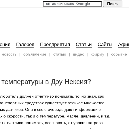
ения
Галерея
Предприятия
Статьи
Сайты
Афи
новость
|
объявление
|
статью
|
видео
|
фирму
|
событие
»
к температуры в Дэу Нексия?
любитель должен отчетливо понимать, точно зная, как
транспортных средствах существует великое множество
ых датчиков. Они в свою очередь дают информацию
к о скорости, так и о температуре, масле, давлении, и т.д.
т отчетливо понимать, осознавать, от уровня нагрева