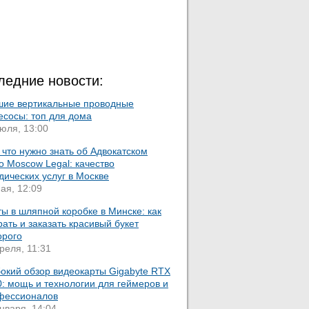
ледние новости:
шие вертикальные проводные
есосы: топ для дома
юля, 13:00
 что нужно знать об Адвокатском
 Moscow Legal: качество
ических услуг в Москве
ая, 12:09
ы в шляпной коробке в Минске: как
ать и заказать красивый букет
орого
реля, 11:31
бокий обзор видеокарты Gigabyte RTX
: мощь и технологии для геймеров и
фессионалов
нваря, 14:04