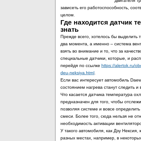
двигателя т
зависеть его работоспособность, соо
целом.
Где находится датчик т
знать
Прежде всего, хотелось бы выделить т
два момента, а именно – система вен
взять во внимание и то, что за качес
специальные датчики, которые, и расп
перейдя по ссылке
https://alertok.ru/
deu-neksiya.html
.
Если вас интересует автомобиль Daewo
состоянием нагрева станут следить и 
Что касается датчика температура ох
предназначен для того, чтобы отслеж
позволяя системе и вовсе определит
смеси. Более того, сюда нельзя не отн
необходимость активации вентиляторо
У такого автомобиля, как Дэу Нексия,
разных местах, например, в некоторых