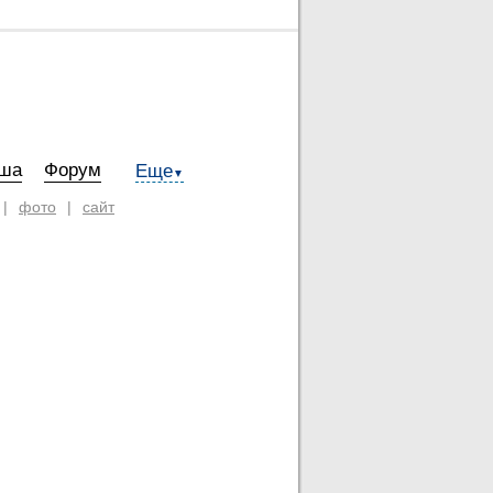
ша
Форум
Еще
▼
|
фото
|
сайт