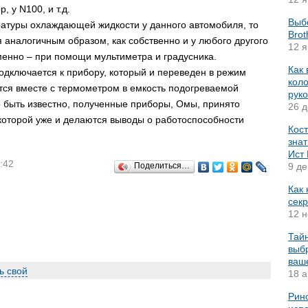
 у N100, и т.д.
Выб
ратуры охлаждающей жидкости у данного автомобиля, то
Brot
 аналогичным образом, как собственно и у любого другого
12 я
именно – при помощи мультиметра и градусника.
Как
подключается к прибору, который и переведен в режим
коло
тся вместе с термометром в емкость подогреваемой
рук
быть известно, полученные приборы, Омы, принято
26 д
 которой уже и делаются выводы о работоспособности
Кост
знат
Ист
:42
Поделиться…
9 де
Как
секр
12 н
Тай
выбр
ваш
ь свой
18 а
Рино